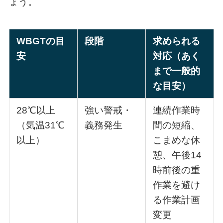
ょう。
WBGTの目
段階
求められる
安
対応（あく
まで一般的
な目安）
28℃以上
強い警戒・
連続作業時
（気温31℃
義務発生
間の短縮、
以上）
こまめな休
憩、午後14
時前後の重
作業を避け
る作業計画
変更