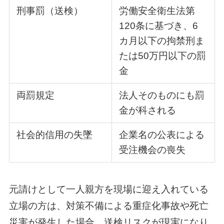
刑事罰（送検）
労働安全衛生法第
120条に基づき、6
カ月以下の拘禁刑ま
たは50万円以下の罰
金
両罰規定
法人そのものにも罰
金が科される
社会的信用の失墜
企業名の公表による
受注機会の喪失
元請けとして一人親方を現場に迎え入れている
立場の方は、対策不備による重症化事故や死亡
災害が発生した場合、送検リスクが現実になり