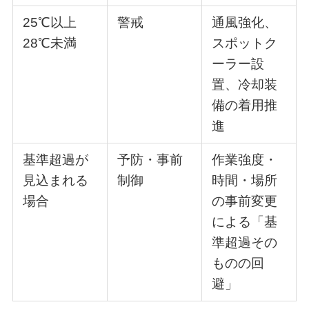
25℃以上
警戒
通風強化、
28℃未満
スポットク
ーラー設
置、冷却装
備の着用推
進
基準超過が
予防・事前
作業強度・
見込まれる
制御
時間・場所
場合
の事前変更
による「基
準超過その
ものの回
避」