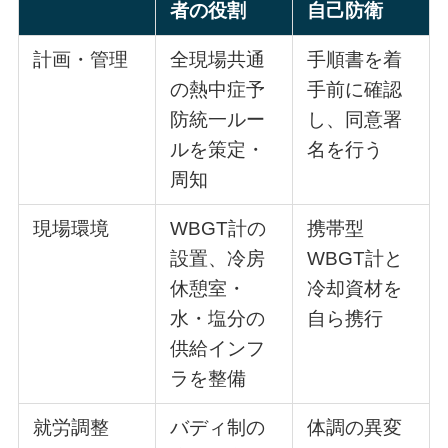
者の役割
自己防衛
計画・管理
全現場共通
手順書を着
の熱中症予
手前に確認
防統一ルー
し、同意署
ルを策定・
名を行う
周知
現場環境
WBGT計の
携帯型
設置、冷房
WBGT計と
休憩室・
冷却資材を
水・塩分の
自ら携行
供給インフ
ラを整備
就労調整
バディ制の
体調の異変